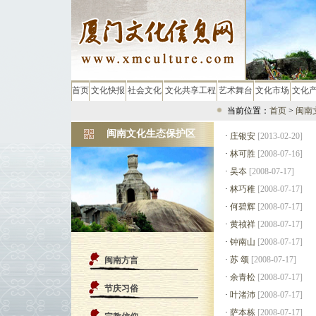
首页
文化快报
社会文化
文化共享工程
艺术舞台
文化市场
文化
当前位置：
首页
>
闽南
闽南文化生态保护区
·
庄银安
[2013-02-20]
·
林可胜
[2008-07-16]
·
吴夲
[2008-07-17]
·
林巧稚
[2008-07-17]
·
何碧辉
[2008-07-17]
·
黄祯祥
[2008-07-17]
·
钟南山
[2008-07-17]
·
苏 颂
[2008-07-17]
闽南方言
·
余青松
[2008-07-17]
节庆习俗
·
叶渚沛
[2008-07-17]
·
萨本栋
[2008-07-17]