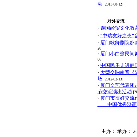
动
[2013-08-12]
对外交流
·
泰国经贸文化教
·
“中瑞友好之夜”
·
厦门歌舞剧院赴
20]
·
厦门小白鹭民间
06]
·
中国民乐走进韩国
·
大型交响南音《
场
[2012-02-13]
·
厦门文艺代表团
节交流演出活动
[2
·
厦门市友好交流
——中国优秀漆画
主办： 承办： 2