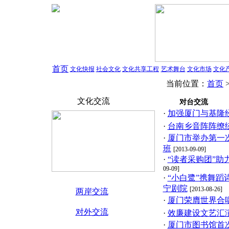
首页
文化快报
社会文化
文化共享工程
艺术舞台
文化市场
文化
当前位置：
首页
文化交流
对台交流
·
加强厦门与基隆
·
台南乡音阵阵缭
·
厦门市举办第一
班
[2013-09-09]
·
“读者采购团”助
09-09]
·
“小白鹭”携舞
宁剧院
[2013-08-26]
两岸交流
·
厦门荣膺世界合
对外交流
·
效廉建设文艺汇
·
厦门市图书馆首