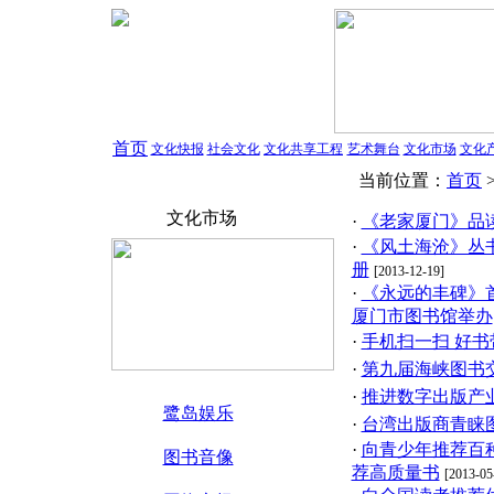
首页
文化快报
社会文化
文化共享工程
艺术舞台
文化市场
文化
当前位置：
首页
文化市场
·
《老家厦门》品
·
《风土海沧》丛
册
[2013-12-19]
·
《永远的丰碑》
厦门市图书馆举办
·
手机扫一扫 好书
·
第九届海峡图书
·
推进数字出版产
鹭岛娱乐
·
台湾出版商青睐图
·
向青少年推荐百
图书音像
荐高质量书
[2013-05