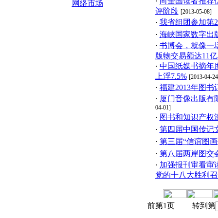
·
向全国读者推荐优
网络市场
评阶段
[2013-05-08]
·
我省组团参加第2
·
海峡国家数字出
·
书博会，就像一场
版物交易额达11亿
·
中国纸媒书摘年
上浮7.5%
[2013-04-24
·
福建2013年图
·
厦门音像出版有
04-01]
·
图书和知识产权
·
第四届中国传记
·
第三届“信谊图画
·
第八届两岸图交
·
加强报刊审看审
党的十八大胜利召开
前第1页 转到第