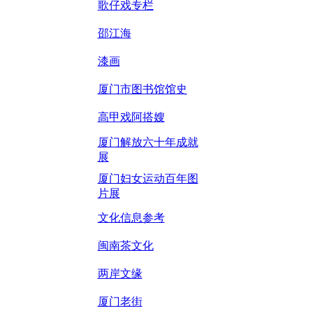
歌仔戏专栏
邵江海
漆画
厦门市图书馆馆史
高甲戏阿搭嫂
厦门解放六十年成就
展
厦门妇女运动百年图
片展
文化信息参考
闽南茶文化
两岸文缘
厦门老街