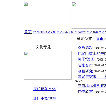
首页
文化快报
社会文化
文化共享工程
艺术舞台
文化市场
文化
当前位置：
首页
文化专题
·
漆画源起
[2008-07-
·
世纪门槛上的中
·
关于“漆画”
[2008-0
·
名家名作
[2008-07-
·
漆画研究
[2008-07-
·
限定与突破——
07-26]
·
中国现代漆画在2
厦门钢琴文化
·
佳作欣赏
[2008-07-
厦门中秋博饼