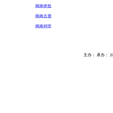
闽南侨批
闽南古厝
闽南祠堂
主办： 承办： 2