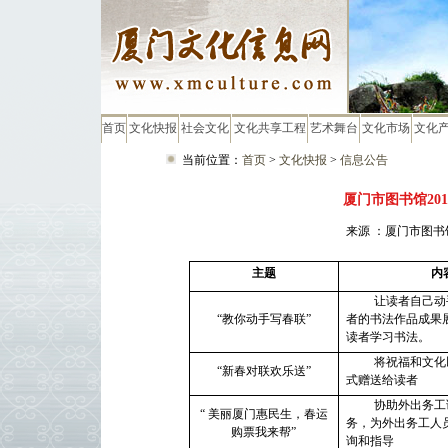
首页
文化快报
社会文化
文化共享工程
艺术舞台
文化市场
文化
当前位置：
首页
>
文化快报
>
信息公告
厦门市图书馆20
来源 ：厦门市图书馆
主题
内
让读者自己动
“教你动手写春联”
者的书法作品成果
读者学习书法。
将祝福和文化
“新春对联欢乐送”
式赠送给读者
协助外出务工
“ 美丽厦门惠民生，春运
务，为外出务工人
购票我来帮”
询和指导