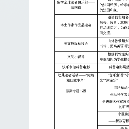
留学全球读者俱乐部
——
的法国经历，给读
法国篇
的法国印象。
邀请我市知名
教授、读者，就厦
本土作家作品品读会
行品读探讨，为作
面交流。
由外教带领大
英文原版精读会
书籍，提高英语听
根据我馆服务
文明小督导
寒假期间为学生提
快乐寒假科普电影
科普电影展
幼儿读者活动
——
“何娟
“音乐童话”“
姐姐故事角”
光”“涂涂乐”
网络精品
假期专题书展
生活科学常
走进著名作家波
的旷
小屁孩
——新教育
快乐