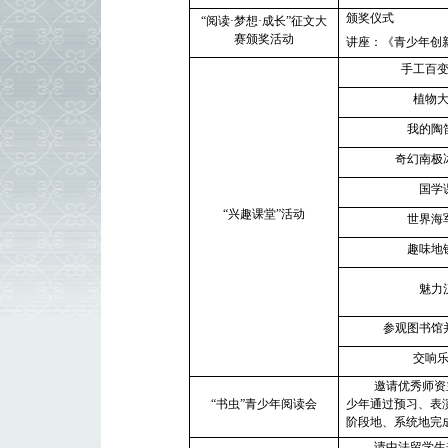
颁奖仪式
“阅读·梦想·成长”征文大
赛颁奖活动
讲座：《青少年创
手工百
植物
我的陶
奇幻南极
国学
“兴趣课堂”活动
世界海
趣味地
魅力
参观图书馆
交响
邀请优秀师资
“书虫”青少年阅读会
少年通过预习、表
阶段地、系统地完
请中法留学生