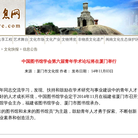
共享工程
艺术舞台
文化市场
文化产业
文物博览
非物质文化遗产
闽南文化生态保护
>
文化快报
>
信息公告
中国图书馆学会第六届青年学术论坛将在厦门举行
来源 ：厦门市文化馆 作者： 发布日期： 14年11月03日
年同志交流学习，发现、扶持和鼓励在学术研究与事业建设中的青年人才
好的人才成长环境，中国图书馆学会定于
2014
年
11
月在
福建省厦门市召开
馆学会主办，福建省图书馆学会、厦门市图书馆承办
。
来的图书馆和未来的图书馆员”为主题，鼓励青年人才勇于探索、不断创新
业素养和创造活力。