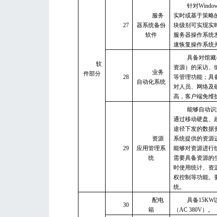
针对Wind
服务
实时或基于策略
27
器系统备份
块级别可实现实
软件
服务器操作系统
速恢复操作系统
具备对馆藏
软
资源）的采访、
业务
件部分
28
等管理功能；具
自动化系统
对人员、网络及
高，客户端免维
能够自动识
通过移动硬盘、
途径下发的数据
资源
系统提供的资源
29
应用管理系
能够对资源进行
统
需要具备资源的
时使用统计、资
权控制等功能。
统。
配电
具备15K
30
箱
（AC 380V）。