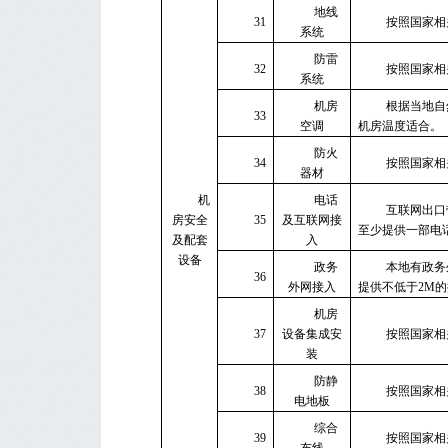
地线
31
按照国家相
系统
防雷
32
按照国家相
系统
机房
根据当地自
33
空调
机房温度适合。
防火
34
按照国家相
器材
机
电话
互联网出口
房安全
35
及互联网接
至少提供一部电
及配套
入
设备
政务
本地有政务
36
外网接入
提供不低于2M
机房
37
设备集成安
按照国家相
装
防静
38
按照国家相
电地板
综合
39
按照国家相
布线