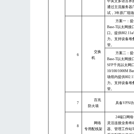
中英文多语言界
通过主流服务器
试，3年原厂现
方案一：提供4
Base-T以太网
口。提供802.11
力。支持设备堆叠
管。
交换
方案二：提供2
6
机
Base-T以太网接口
SFP千兆以太网
10/100/1000M
场馆内提供802.1
力。支持设备堆叠
管。
百兆
7
具备VPN
防火墙
24端口网
网络
灵活连接业务终
8
专用配线架
器、管理工作站