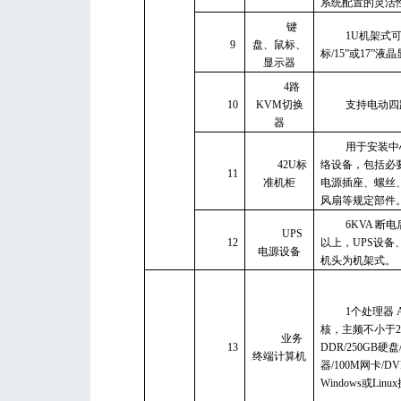
系统配置的灵活
键
1U机架式
9
盘、鼠标、
标/15”或17”液
显示器
4路
10
KVM切换
支持电动四
器
用于安装中
42U标
络设备，包括必
11
准机柜
电源插座、螺丝
风扇等规定部件
6KVA 断
UPS
12
以上，UPS设备
电源设备
机头为机架式。
1个处理器 
核，主频不小于2G
业务
13
DDR/250GB硬盘
终端计算机
器/100M网卡/D
Windows或Lin