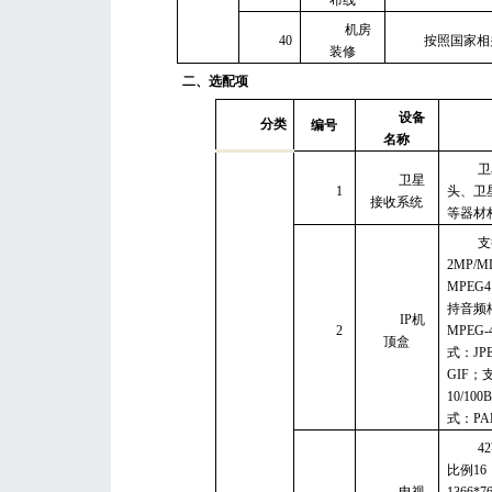
机房
40
按照国家相
装修
二、选配项
设备
分类
编号
名称
卫
卫星
1
头、卫
接收系统
等器材
支
2MP/M
MPEG4 
持音频
IP
机
2
MPEG-
顶盒
式：
JP
GIF
；
10/100B
式：
PA
42
比例
16
电视
1366*7