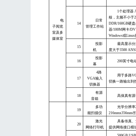
1个处理器 
核，主频不小于2GH
电
日常
14
DDR/160GB硬盘/
子阅览
管理工作站
器/100M网卡/D
室及多
Windows或Lin
媒体室
投影
最高显示分辨率
15
机
度大于3500 ANS
投影
16
200英寸电
幕
4路
用于多路V
17
VGA输入
切换一路输出到
切换器
有源
18
高保真有源
音箱
多功
光学分辨率24
19
能扫描仪
216mmx356m
激光
具备传真、
20
网络打印机
提供网络接口模
500GB U