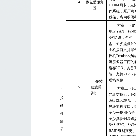
4
体点播服务
1000M网卡，
器
作系统，原厂商
质保，省内提供
方案一（IP
现IP SAN，标
SATA盘，至少
盘；至少提供4
主机接口支持聚
换机Trunkin
流服务器厂商的
缓存2GB，具备
能；支持VLAN
现场保修。
存储
5
（磁盘阵
方案二（FC
主
列）
光纤交换机；标准
控
SAS或FC硬盘，
硬
光纤主机接口，
至少一块HBA卡（
件
至少具备64块
部
SAS或FC、SA
分
RAID级别变更