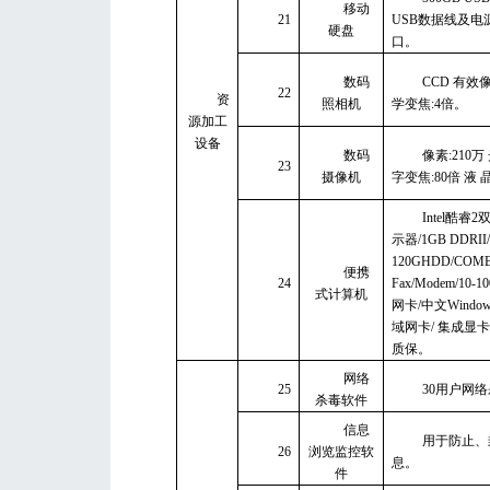
移动
21
USB数据线及电源
硬盘
口。
数码
CCD 有效像
22
资
照相机
学变焦:4倍。
源加工
设备
数码
像素:210万
23
摄像机
字变焦:80倍 液 晶 
Intel酷睿
示器/1GB DDRII
120GHDD/COMB
便携
24
Fax/Modem/10
式计算机
网卡/中文Windows
域网卡/ 集成显
质保。
网络
25
30用户网
杀毒软件
信息
用于防止、
26
浏览监控软
息。
件