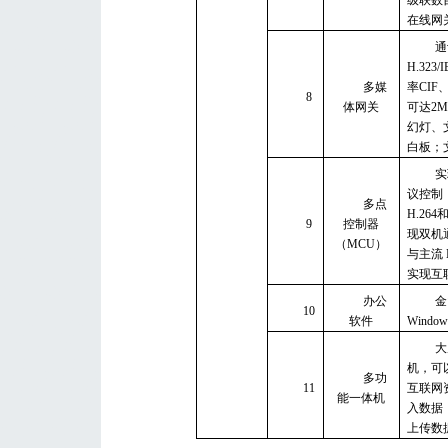
在线网
通
H.323/I
多媒
率
CIF
8
体网关
可达
2M
幻灯、
白板；
实
议控制
多点
H.264
9
控制器
现双机
（
MCU
）
与主流
实现互
办公
金
10
软件
Windows
大
机，可
多功
11
互联网
能一体机
入数据
上传数