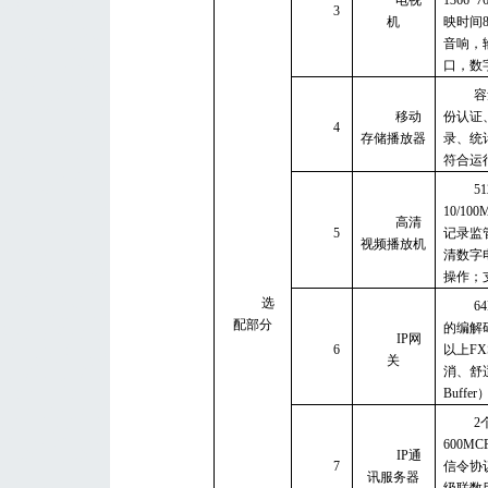
3
机
映时间
音响，
口，数
容
移动
份认证
4
存储播放器
录、统
符合运
5
10/100
高清
5
记录监
视频播放机
清数字
操作；
选
6
配部分
的编解
IP
网
6
以上
FX
关
消、舒
Buffer
2
600MC
IP
通
7
信令协
讯服务器
级联数