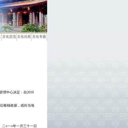
区
文化交流
文化论苑
文化专题
管理中心决定：
自
2010
位银钱收据，或向当地
二○一○年一月三十一日